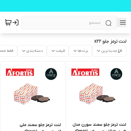
لنت ترمز جلو x22
جدیدترین
برندها
قیمت
دسته‌بندی
فقط محص
لنت ترمز جلو سمند سورن مدل
لنت ترمز جلو سمند ملی