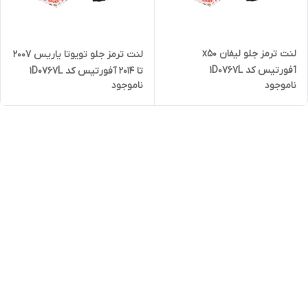
لنت ترمز جلو لیفان x50
لنت ترمز جلو تویوتا یاریس ۲۰۰۷
آفورتیس کد 1D0767L
تا ۲۰۱۴ آفورتیس کد 1D0767L
ناموجود
ناموجود