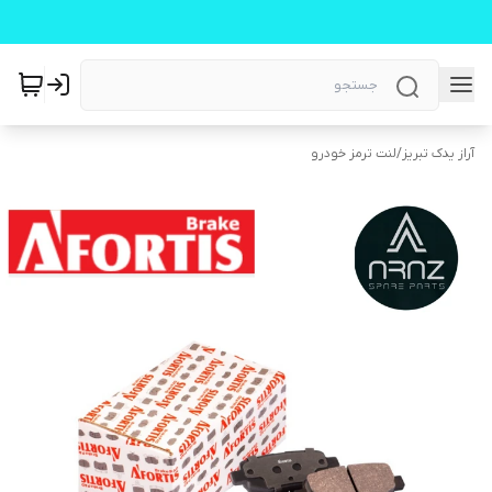
آراز یدک تبریز
/
لنت ترمز خودرو