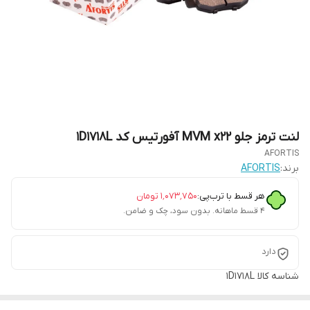
لنت ترمز جلو MVM x22 آفورتیس کد 1D1718L
AFORTIS
برند:
AFORTIS
هر قسط با ترب‌پی:
۱٬۰۷۳٬۷۵۰
تومان
۴ قسط ماهانه. بدون سود، چک و ضامن.
دارد
شناسه کالا
1D1718L