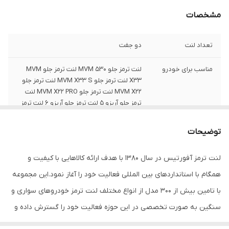
مشخصات
تعداد لنت
دو جفت
مناسب برای خودرو
لنت ترمز جلو MVM 530 لنت ترمز جلو MVM
X33 لنت ترمز جلو MVM X33 S لنت ترمز جلو
MVM X22 لنت ترمز جلو MVM X22 PRO لنت
ترمز جلو آریزو 5 لنت ترمز جلو آریزو 6 لنت ترمز
جلو رسپکت
توضیحات
محل قرارگیری
دو جفت , لنت ترمز دیسکی , مناسب برای چرخ
جلو
لنت ترمز آفورتیس در سال 1380 با هدف ارائه کالاهایی با کیفیت و
جنس
ارگانیک-نیمه متالیک
همگام با استانداردهای بین المللی فعالیت خود را آغاز نمود.این مجموعه
با تامین بیش از 300 مدل از انواع مختلف لنت ترمز خودروهای سواری و
کد کالا
1D2248L
سنگین به صورت تخصصی در این حوزه فعالیت خود را گسترش داده و
در این راستا از آخرین فرمولهای روز دنیا استفاده می نماید.لنت ترمز