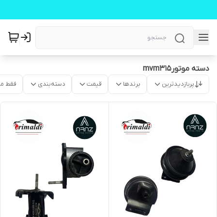
دسته موتورmvm315
پربازدیدترین
برندها
قیمت
دسته‌بندی
فقط م