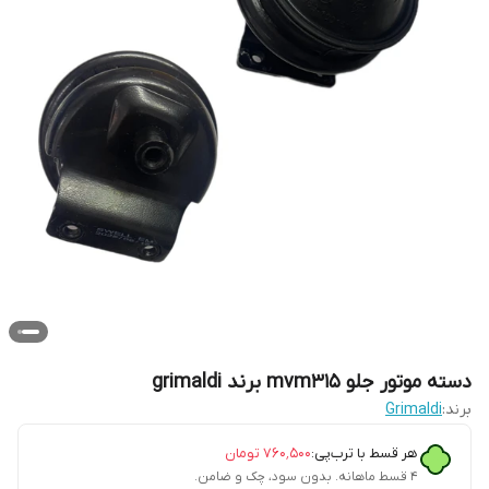
دسته موتور جلو mvm315 برند grimaldi
برند:
Grimaldi
هر قسط با ترب‌پی:
۷۶۰٬۵۰۰
تومان
۴ قسط ماهانه. بدون سود، چک و ضامن.