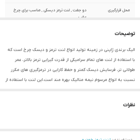
محل قرارگیری
دو جفت , لنت ترمز دیسکی , مناسب برای چرخ
عقب
جنس
سرامیک
توضیحات
شناسه کالا
2903722800546
الیگ برندی ژاپنی در زمینه تولید انواع لنت ترمز و دیسک چرخ است که
با استفاده از لنت های تمام سرامیکی از قدرت گیرایی ترمز بالاتر، عمر
طولانی تر، فرسایش دیسک کمتر و حفظ کارایی در ترمزگیری های مکرر
نسبت به انواع مرسوم نیمه متالیک بهره مند است.این لنت با استفاده از
تکنولوزی NRS در تولید بک پلیت، ترمزگیری بدون سوت و تا آخرین
میلیمتر از مواد سایشی لنت را تضمین می کند
نظرات
دسته‌بندی
:
لنت ترمز خودرو