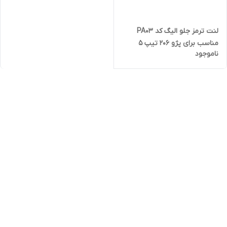
لنت ترمز جلو الیگ کد PA03
مناسب برای پژو 206 تیپ 5
ناموجود