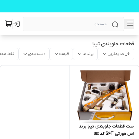
قطعات جلوبندی تیبا
جدیدترین
برندها
قیمت
دسته‌بندی
فقط محص
ست قطعات جلوبندی تیبا برند
اس فورتی S4T کد کالا