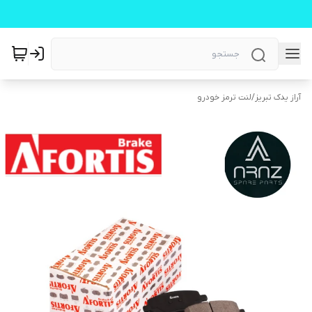
آراز یدک تبریز
/
لنت ترمز خودرو