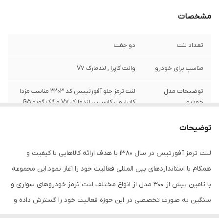
مشخصات
تعداد لنت
دو جفت
مناسب برای خودرو
وانت کاپرا , لندمارک V7
توضیحات مدل
لنت ترمز جلو آفورتییس کد 3203 مناسب مزدا
خودرو
کاپرا، ون کاسپین، لندمارک V7 و گک گونو G5.
محل قرارگیری
دو جفت , لنت ترمز دیسکی , مناسب برای چرخ
توضیحات
جلو
لنت ترمز آفورتیس در سال 1380 با هدف ارائه کالاهایی با کیفیت و
جنس
ارگانیک-نیمه متالیک
همگام با استانداردهای بین المللی فعالیت خود را آغاز نمود.این مجموعه
شناسه کالا
1D3203L
با تامین بیش از 300 مدل از انواع مختلف لنت ترمز خودروهای سواری و
سنگین به صورت تخصصی در این حوزه فعالیت خود را گسترش داده و
در این راستا از آخرین فرمولهای روز دنیا استفاده می نماید.لنت ترمز