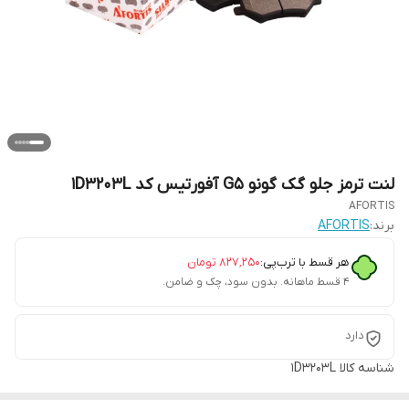
لنت ترمز جلو گک گونو G5 آفورتیس کد 1D3203L
AFORTIS
برند:
AFORTIS
هر قسط با ترب‌پی:
۸۲۷٬۲۵۰
تومان
۴ قسط ماهانه. بدون سود، چک و ضامن.
دارد
شناسه کالا
1D3203L