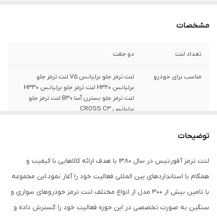
مشخصات
تعداد لنت
دو جفت
مناسب برای خودرو
لنت ترمز جلو برلیانس V5 لنت ترمز جلو
برلیانس H320 لنت ترمز جلو برلیانس H330
لنت ترمز جلو بسترن آسا B30 لنت ترمز جلو
برلیانس CROSS C3
محل قرارگیری
دو جفت , لنت ترمز دیسکی , مناسب برای چرخ
توضیحات
جلو
لنت ترمز آفورتیس در سال 1380 با هدف ارائه کالاهایی با کیفیت و
جنس
ارگانیک-نیمه متالیک
همگام با استانداردهای بین المللی فعالیت خود را آغاز نمود.این مجموعه
کد کالا
1D2248L
با تامین بیش از 300 مدل از انواع مختلف لنت ترمز خودروهای سواری و
سنگین به صورت تخصصی در این حوزه فعالیت خود را گسترش داده و