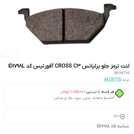
لنت ترمز جلو برلیانس CROSS C3 آفورتیس کد 1D1798L
AFORTIS
برند:
AFORTIS
هر قسط با ترب‌پی:
۱٬۰۵۵٬۰۰۰
تومان
۴ قسط ماهانه. بدون سود، چک و ضامن.
دارد
شناسه کالا
1D1798L