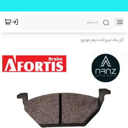
آراز یدک تبریز
/
لنت ترمز خودرو