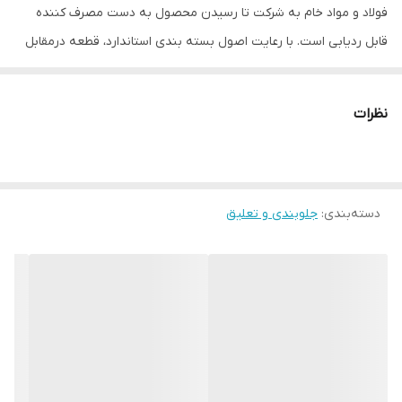
فولاد و مواد خام به شرکت تا رسیدن محصول به دست مصرف کننده
قابل ردیابی است. با رعایت اصول بسته بندی استاندارد، قطعه درمقابل
رطوبت و گرد و خاک سالم میماند و علاوه بر داشتن ظاهری مناسب،
آسیب کمتری به محیط زیست وارد میکند. همچنین قطعات S4t دارای
نظرات
استاندارد ملی و ISO/TS 16949:2009, ISO9001:2008 & Qs9000 می باشد. از
مزایای شرکت S4t استفاده از مواد اولیه تایید شده توسط خودروسازان
فرانسوی و کره ای می باشد
دسته‌بندی
:
جلوبندی و تعلیق