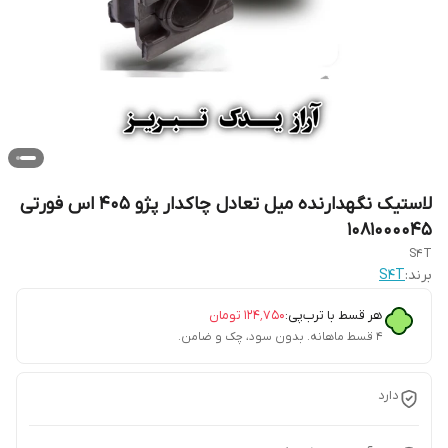
لاستیک نگهدارنده میل تعادل چاکدار پژو 405 اس فورتی
1081000045
S4T
برند:
S4T
هر قسط با ترب‌پی:
۱۲۴٬۷۵۰
تومان
۴ قسط ماهانه. بدون سود، چک و ضامن.
دارد