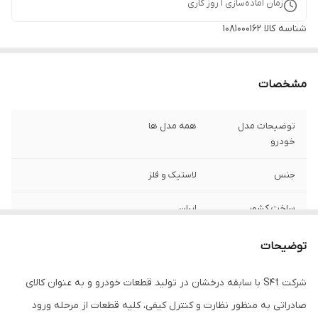
زمان آماده‌سازی
1
روز کاری
شناسه کالا
1081000162
مشخصات
توضیحات مدل
همه مدل ها
خودرو
جنس
لاستیک و فلز
ساخت کشور
ایران
مناسب برای خودرو
405 پژوپارس سمند
توضیحات
شرکت S4t با سابقه درخشان در تولید قطعات خودرو و به عنوان کالای
صادراتی به منظور نظارت و کنترل کیفی، کلیه قطعات از مرحله ورود