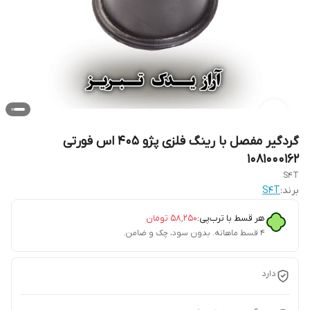
گردگیر مفصل با رینگ فلزی پژو 405 اس فورتی
1081000162
S4T
برند:
S4T
هر قسط با ترب‌پی:
۵۸٬۲۵۰
تومان
۴ قسط ماهانه. بدون سود، چک و ضامن.
دارد