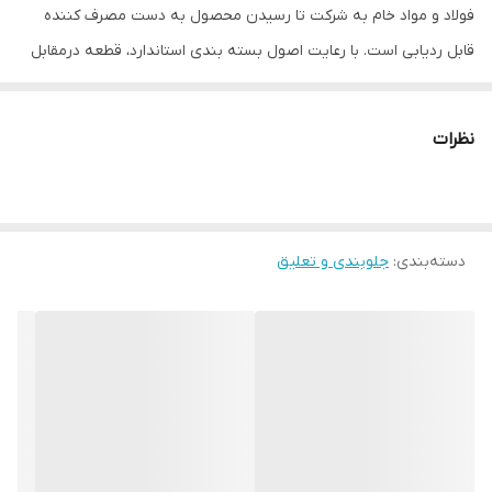
فولاد و مواد خام به شرکت تا رسیدن محصول به دست مصرف کننده
قابل ردیابی است. با رعایت اصول بسته بندی استاندارد، قطعه درمقابل
رطوبت و گرد و خاک سالم میماند و علاوه بر داشتن ظاهری مناسب،
آسیب کمتری به محیط زیست وارد میکند. همچنین قطعات S4t دارای
نظرات
استاندارد ملی و ISO/TS 16949:2009, ISO9001:2008 & Qs9000 می باشد. از
مزایای شرکت S4t استفاده از مواد اولیه تایید شده توسط خودروسازان
فرانسوی و کره ای می باشد
دسته‌بندی
:
جلوبندی و تعلیق