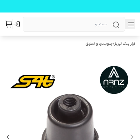
آراز یدک تبریز
/
جلوبندی و تعلیق