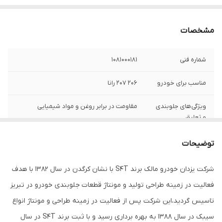
مشخصات
شماره فنی
1081000181
مناسب برای خودرو
206 207 رانا
ویژگی‌های جلوبندی
مقاومت در برابر روغن و مواد شیمیایی
و تعلیق
محل نصب
جلو
توضیحات
تعداد در بسته‌بندی
1
شرکت یزدان خودرو مالک برند S۴T با نشان کرگدن در سال ۱۳۸۲ با هدف
فعالیت در زمینه طراحی تولید و مونتاژ قطعات جلوبندی خودرو در تبریز
توضیحات مدل
همه مدل ها
خودرو
تاسیس گردید،این شرکت پس از فعالیت در زمینه طراحی و مونتاژ انواع
سیبک در سال ۱۳۸۸ به بهره برداری رسید و با ثبت برند S۴T در سال
جنس
لاستیک