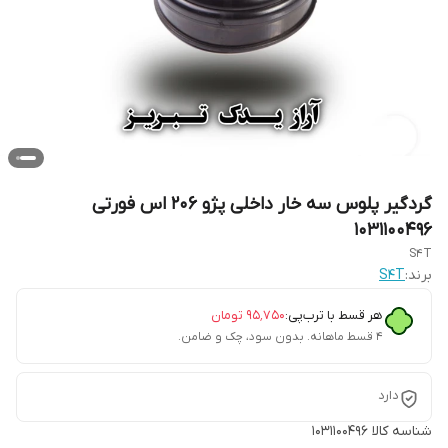
گردگیر پلوس سه خار داخلی پژو 206 اس فورتی
1031100496
S4T
برند:
S4T
هر قسط با ترب‌پی:
۹۵٬۷۵۰
تومان
۴ قسط ماهانه. بدون سود، چک و ضامن.
دارد
شناسه کالا
1031100496