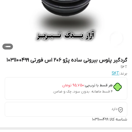
گردگیر پلوس بیرونی ساده پژو 206 اس فورتی 1031100499
S4T
برند:
S4T
هر قسط با ترب‌پی:
۹۵٬۷۵۰
تومان
۴ قسط ماهانه. بدون سود، چک و ضامن.
دارد
شناسه کالا
1031100499