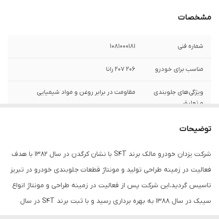
مشخصات
شماره فنی
1081000181
مناسب برای خودرو
206 207 رانا
ویژگی‌های جلوبندی
مقاومت در برابر روغن و مواد شیمیایی
و تعلیق
محل نصب
جلو
توضیحات
تعداد در بسته‌بندی
1
شرکت یزدان خودرو مالک برند S۴T با نشان کرگدن در سال ۱۳۸۲ با هدف
فعالیت در زمینه طراحی تولید و مونتاژ قطعات جلوبندی خودرو در تبریز
توضیحات مدل
همه مدل ها
خودرو
تاسیس گردید،این شرکت پس از فعالیت در زمینه طراحی و مونتاژ انواع
سیبک در سال ۱۳۸۸ به بهره برداری رسید و با ثبت برند S۴T در سال
جنس
لاستیک
۱۳۸۹ پا به عرصه تولید نهاد.