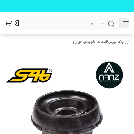
آراز یدک تبریز
/
قطعات جلوبندی خودرو