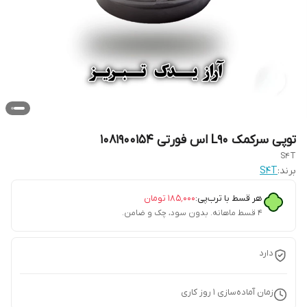
توپی سرکمک L90 اس فورتی 1081900154
S4T
برند:
S4T
هر قسط با ترب‌پی:
۱۸۵٬۰۰۰
تومان
۴ قسط ماهانه. بدون سود، چک و ضامن.
دارد
زمان آماده‌سازی
1
روز کاری