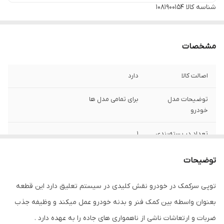
شناسه کالا
1081900154
مشخصات
اصالت کالا
دارد
توضیحات مدل
برای تمامی مدل ها
خودرو
تعداد در بسته‌بندی
1
محل نصب
جلو
توضیحات
توپی سرکمک در خودرو نقش کلیدی در سیستم تعلیق دارد این قطعه
بعنوان واسطه بین کمک فنر و بدنه خودرو عمل میکند و وظیفه جذب
ضربات و ارتعاشات ناشی از ناهمواری های جاده را به عهده دارد .