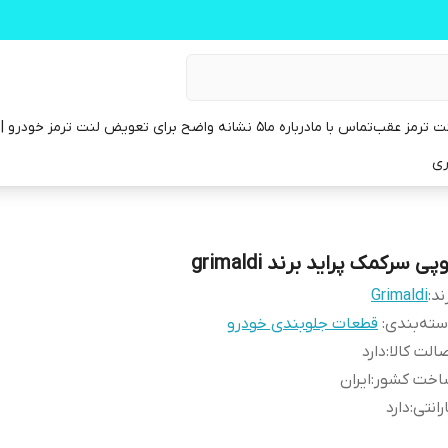
ت ترمز عقب
تماس با ما
درباره ما
۵ نشانه واضح برای تعویض لنت ترمز خودرو | راهنمای کامل
ری
پی سرکمک پراید برند grimaldi
ند:
Grimaldi
ته‌بندی
:
قطعات جلوبندی خودرو
الت کالا
:
دارد
اخت کشور
:
ایران
رانتی
:
دارد