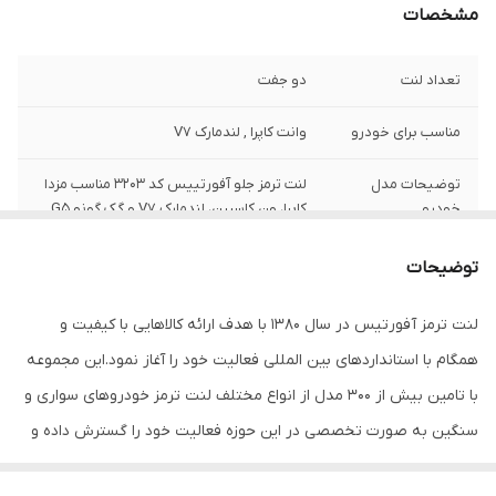
مشخصات
تعداد لنت
دو جفت
مناسب برای خودرو
وانت کاپرا , لندمارک V7
توضیحات مدل
لنت ترمز جلو آفورتییس کد 3203 مناسب مزدا
خودرو
کاپرا، ون کاسپین، لندمارک V7 و گک گونو G5.
محل قرارگیری
دو جفت , لنت ترمز دیسکی , مناسب برای چرخ
توضیحات
جلو
لنت ترمز آفورتیس در سال 1380 با هدف ارائه کالاهایی با کیفیت و
جنس
ارگانیک-نیمه متالیک
همگام با استانداردهای بین المللی فعالیت خود را آغاز نمود.این مجموعه
شناسه کالا
2905098300248
با تامین بیش از 300 مدل از انواع مختلف لنت ترمز خودروهای سواری و
سنگین به صورت تخصصی در این حوزه فعالیت خود را گسترش داده و
در این راستا از آخرین فرمولهای روز دنیا استفاده می نماید.لنت ترمز