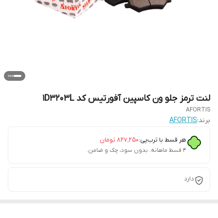
لنت ترمز جلو ون کاسپین آفورتیس کد 1D3203L
AFORTIS
برند:
AFORTIS
هر قسط با ترب‌پی:
۸۲۷٬۲۵۰
تومان
۴ قسط ماهانه. بدون سود، چک و ضامن.
دارد