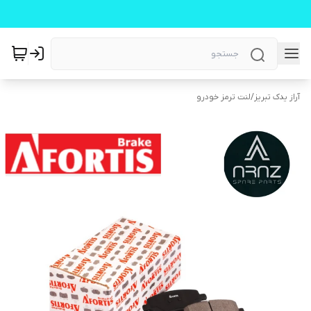
آراز یدک تبریز
/
لنت ترمز خودرو