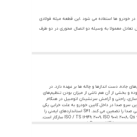
دن آن ، در خودرو ها استفاده می شود .این قطعه میله فولادی
یل تعادل معمولا به وسیله دو اتصال محوری در دو طرف
چ‌های جاده، دست اندازها و چاله ها بر عهده دارد. در
وده و بخشی از آن هم ناشی از میزان بودن تنظیم‌های
 سازی، راحتی و آرامش سرنشینان اتومبیل در هنگام
ن سرو صدا در داخل کابین خودرو به علت خرابی یکی
از اجزای جلوبندی می باشد که باید نسبت به تعویض آن اقدام کرد.انتخاب یک جلوبندی مناسب و با کیفیت بالا، لذت یک رانندگی نرم وبی صدا را تضمین می کند. S4t استانداردهای ایمنی را
تضمین می کند و تک تک قطعات S4t در فرآیند کنترل کیفی پایش می شود. S4t با سیستم های تضمین کیفیت بین المللی مانند ISO / TS 16949: 2009، ISO 9001: 2008، Qs 9000 سازگار است.
ویژگی های محصول: صادراتی، مطابق با استاندارد خودرو سازی ژاپن JASO ، مطابق با استاندارد انجمن خودروی آمریکا SAE ، مطابق با استاندارد Peugeot/Citroen فرانسه ، مطابق با استاندارد