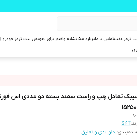
ت ترمز عقب
تماس با ما
درباره ما
۵ نشانه واضح برای تعویض لنت ترمز خودرو | راهنمای کامل
ری
یبک تعادل چپ و راست سمند بسته دو عددی اس فورت
15250
S
ند:
S4T
ته‌بندی
:
جلوبندی و تعلیق