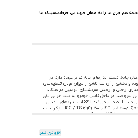
قطعه هم چرخ ها را به همان طرف می چرخاند.سیبک ها
چ‌های جاده، دست اندازها و چاله ها بر عهده دارد. در
وده و بخشی از آن هم ناشی از میزان بودن تنظیم‌های
 سازی، راحتی و آرامش سرنشینان اتومبیل در هنگام
ن سرو صدا در داخل کابین خودرو به علت خرابی یکی
از اجزای جلوبندی می باشد که باید نسبت به تعویض آن اقدام کرد.انتخاب یک جلوبندی مناسب و با کیفیت بالا، لذت یک رانندگی نرم وبی صدا را تضمین می کند. S4t استانداردهای ایمنی را
تضمین می کند و تک تک قطعات S4t در فرآیند کنترل کیفی پایش می شود. S4t با سیستم های تضمین کیفیت بین المللی مانند ISO / TS 16949: 2009، ISO 9001: 2008، Qs 9000 سازگار است.
ویژگی های محصول: صادراتی، مطابق با استاندارد خودرو سازی ژاپن JASO ، مطابق با استاندارد انجمن خودروی آمریکا SAE ، مطابق با استاندارد Peugeot/Citroen فرانسه ، مطابق با استاندارد
افزودن نظر