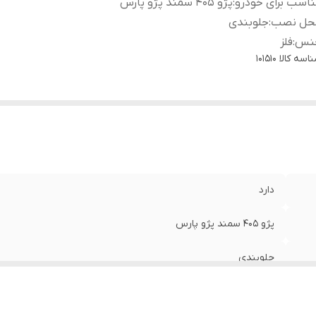
اسب برای خودرو
:
پژو 405 سمند پژو پارس
حل نصب
:
جلوبندی
نس
:
فلز
اسه کالا
101510
دارد
پژو 405 سمند پژو پارس
جلوبندی
فلز