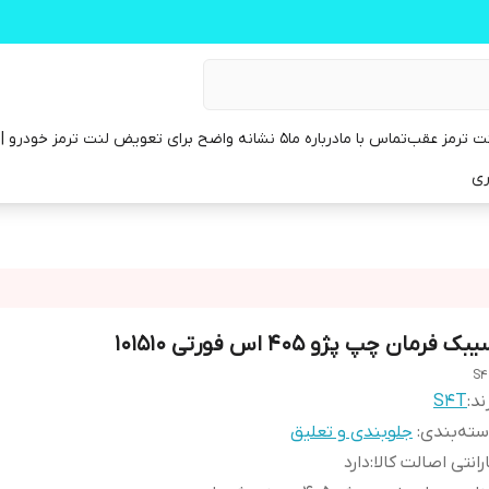
ت ترمز عقب
تماس با ما
درباره ما
۵ نشانه واضح برای تعویض لنت ترمز خودرو | راهنمای کامل
ری
بک فرمان چپ پژو 405 اس فورتی 101510
S
ند:
S4T
ته‌بندی
:
جلوبندی و تعلیق
رانتی اصالت کالا
:
دارد