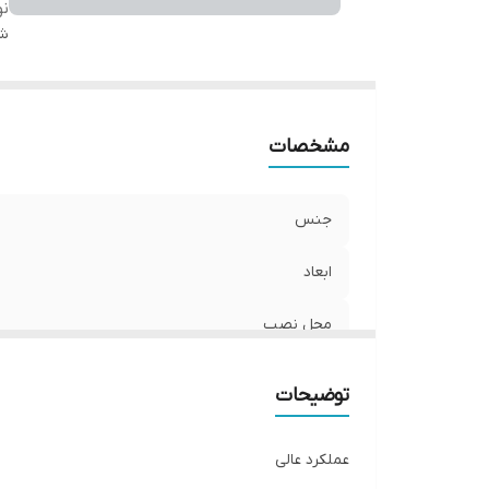
نو
شن
مشخصات
جنس
ابعاد
محل نصب
نوع
توضیحات
عملکرد عالی