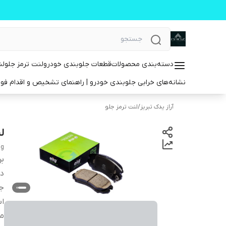
دسته‌بندی محصولات
قطعات جلوبندی خودرو
لنت ترمز جلو
لن
نشانه‌های خرابی جلوبندی خودرو | راهنمای تشخیص و اقدام فو
آراز یدک تبریز
/
لنت ترمز جلو
لن
ig
بر
دس
ج
اب
م