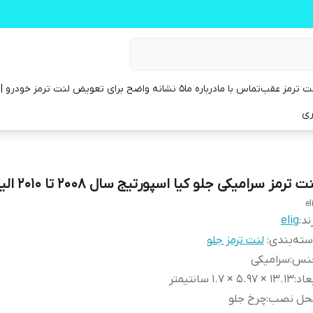
ت ترمز عقب
تماس با ما
درباره ما
۵ نشانه واضح برای تعویض لنت ترمز خودرو | راهنمای کامل
ری
ت ترمز سرامیکی جلو کیا اسپورتیج سال ۲۰۰۸ تا ۲۰۱۰ الیگ
el
ند:
elig
ته‌بندی
:
لنت ترمز جلو
نس
:
سرامیکی
عاد
:
13.13 × 5.97 × 1.7 سانتیمتر
حل نصب
:
چرخ جلو