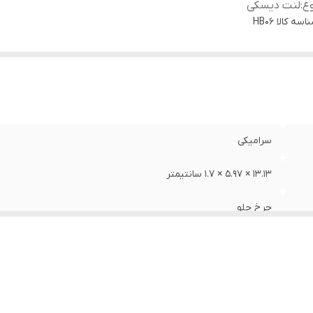
ع
:
لنت دیسکی
اسه کالا
HB06
سرامیکی
13.13 × 5.97 × 1.7 سانتیمتر
چرخ جلو
لنت دیسکی