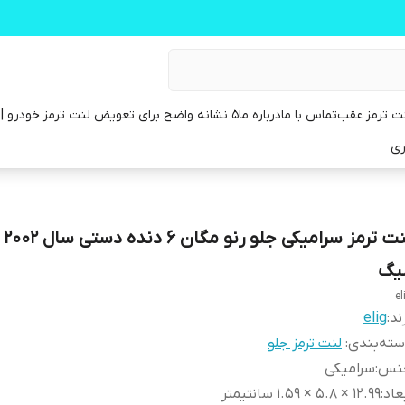
ت ترمز عقب
تماس با ما
درباره ما
۵ نشانه واضح برای تعویض لنت ترمز خودرو | راهنمای کامل
ری
لیگ
el
ند:
elig
ته‌بندی
:
لنت ترمز جلو
نس
:
سرامیکی
عاد
:
12.99 × 5.8 × 1.59 سانتیمتر