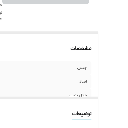
م
نو
شن
مشخصات
جنس
ابعاد
محل نصب
نوع
توضیحات