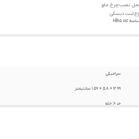
حل نصب
:
چرخ جلو
ع
:
لنت دیسکی
اسه کالا
HB15
سرامیکی
12.99 × 5.8 × 1.59 سانتیمتر
چرخ جلو
لنت دیسکی