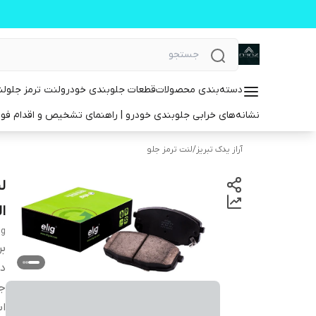
دسته‌بندی محصولات
قطعات جلوبندی خودرو
لنت ترمز جلو
لن
نشانه‌های خرابی جلوبندی خودرو | راهنمای تشخیص و اقدام فو
آراز یدک تبریز
/
لنت ترمز جلو
ا
ig
بر
دس
ج
اب