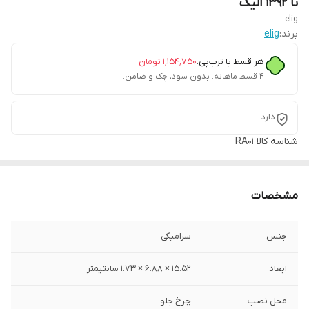
تا ۱۳۹۲ الیگ
elig
برند:
elig
هر قسط با ترب‌پی:
۱٬۱۵۴٬۷۵۰
تومان
۴ قسط ماهانه. بدون سود، چک و ضامن.
دارد
شناسه کالا
RA01
مشخصات
جنس
سرامیکی
ابعاد
15.52 × 6.88 × 1.73 سانتیمتر
محل نصب
چرخ جلو