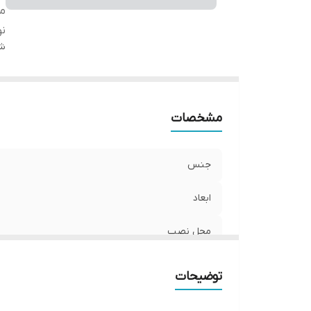
م
نو
شن
مشخصات
جنس
ابعاد
محل نصب
نوع
توضیحات