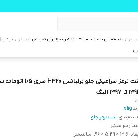
ت ترمز عقب
تماس با ما
درباره ما
۵ نشانه واضح برای تعویض لنت ترمز خودرو | راهنمای کامل
ری
لنت ترمز سرامیکی جلو برلیانس H320 سری ۱٫۵
 تا ۱۳۹۷ الیگ
el
ند:
elig
ته‌بندی
:
لنت ترمز جلو
نس
:
سرامیکی
عاد
:
14.61 × 5.49 × 1.96 سانتیمتر