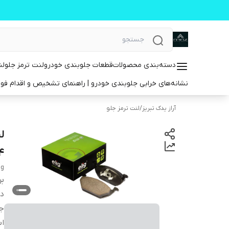
دسته‌بندی محصولات
قطعات جلوبندی خودرو
لنت ترمز جلو
لن
نشانه‌های خرابی جلوبندی خودرو | راهنمای تشخیص و اقدام فو
آراز یدک تبریز
/
لنت ترمز جلو
۱۳۹۴
ig
بر
دس
ج
اب