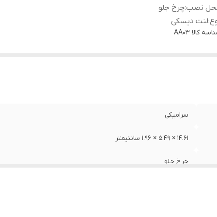
حل نصب
:
چرخ جلو
ع
:
لنت دیسکی
اسه کالا
AA03
سرامیکی
14.61 × 5.49 × 1.96 سانتیمتر
چرخ جلو
لنت دیسکی