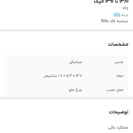
۱۳۸۱ تا ۱۳۹۱ الیگ
elig
برند:
elig
شناسه کالا
NA10
مشخصات
جنس
سرامیکی
ابعاد
13.7 × 5.3 × 1.7 سانتیمتر
محل نصب
چرخ جلو
نوع
لنت دیسکی
توضیحات
عملکرد عالی