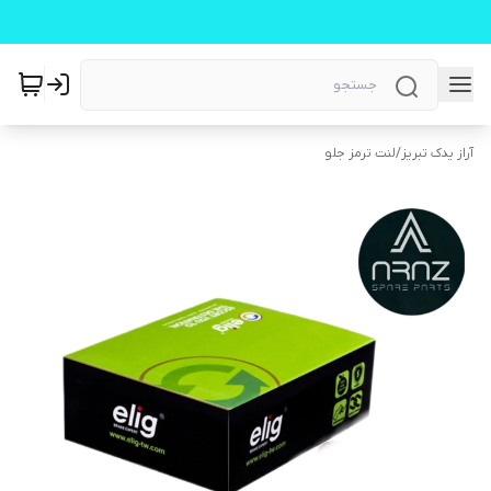
آراز یدک تبریز
/
لنت ترمز جلو