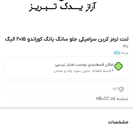
لنت ترمز کربن سرامیکی جلو سانگ یانگ کوراندو ۲۰۱۵ الیگ
elig
برند:
elig
امکان قسط‌بندی برحسب اعتبار ترب‌پی
۴ قسط ماهانه. بدون سود، چک و ضامن.
دارد
شناسه کالا
HB10CC
مشخصات