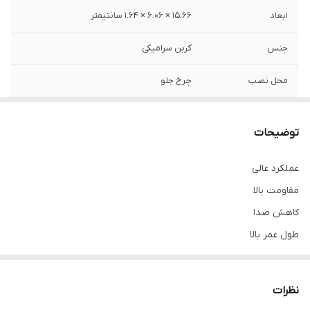
ابعاد
15.66 × 6.06 × 1.64 سانتیمتر
جنس
کربن سرامیکی
محل نصب
چرخ جلو
نوع
لنت دیسکی
توضیحات
عملکرد عالی
مقاومت بالا
کاهش صدا
طول عمر بالا
نظرات