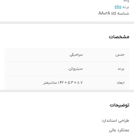
elig
برند:
elig
شناسه کالا
AA02A
مشخصات
جنس
سرامیکی
برند
سیتروئن
ابعاد
8.7 × 5.3 × 1.42 سانتیمتر
محل نصب
چرخ عقب
توضیحات
طراحی استاندارد
عملکرد عالی