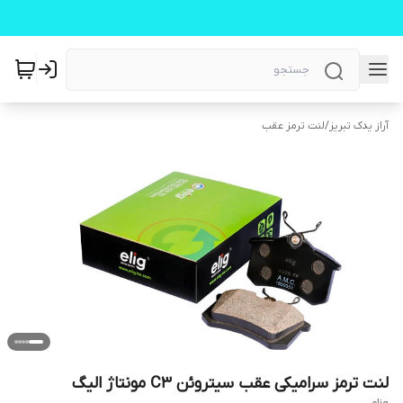
آراز یدک تبریز
/
لنت ترمز عقب
لنت ترمز سرامیکی عقب سیتروئن C3 مونتاژ الیگ