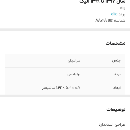
سال ۱۳۹۷ تا ۱۳۹۹ الیگ
elig
برند:
elig
شناسه کالا
AA02A
مشخصات
جنس
سرامیکی
برند
برلیانس
ابعاد
8.7 × 5.3 × 1.42 سانتیمتر
محل نصب
چرخ عقب
توضیحات
طراحی استاندارد