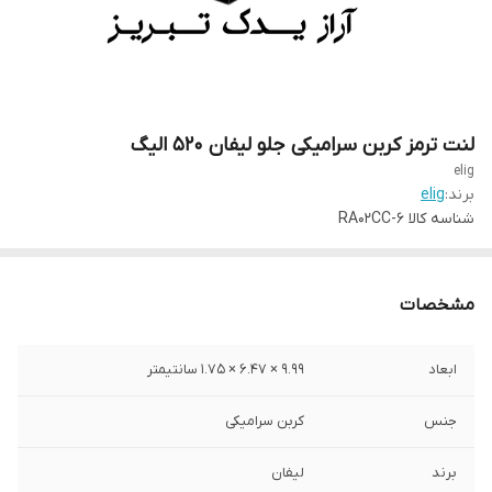
لنت ترمز کربن سرامیکی جلو لیفان ۵۲۰ الیگ
elig
برند:
elig
شناسه کالا
RA02CC-6
مشخصات
ابعاد
9.99 × 6.47 × 1.75 سانتیمتر
جنس
کربن سرامیکی
برند
لیفان