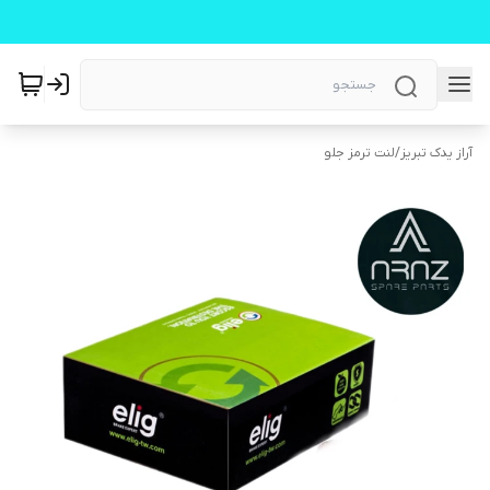
آراز یدک تبریز
/
لنت ترمز جلو