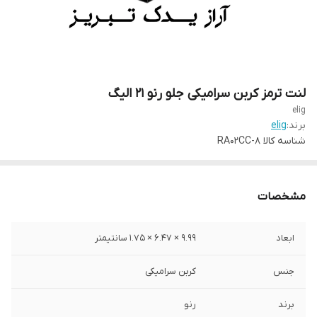
لنت ترمز کربن سرامیکی جلو رنو ۲۱ الیگ
elig
برند:
elig
شناسه کالا
RA02CC-8
مشخصات
ابعاد
9.99 × 6.47 × 1.75 سانتیمتر
جنس
کربن سرامیکی
برند
رنو