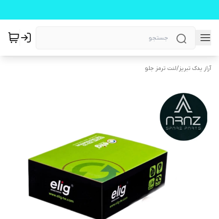
آراز یدک تبریز
/
لنت ترمز جلو