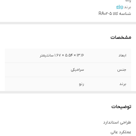
elig
برند:
elig
شناسه کالا
RA02-5
مشخصات
ابعاد
13.16 × 5.54 × 1.67 سانتیمتر
جنس
سرامیکی
برند
رنو
محل نصب
چرخ جلو
توضیحات
نوع
لنت دیسکی
طراحی استاندارد
عملکرد عالی