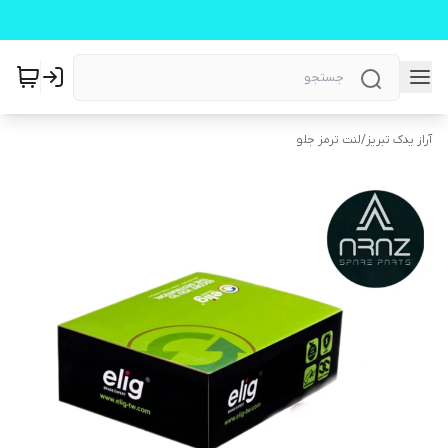
آراز یدک تبریز
/
لنت ترمز جلو