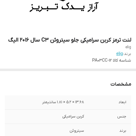
لنت ترمز کربن سرامیکی جلو سیتروئن C3 سال ۲۰۱۶ الیگ
elig
برند:
elig
شناسه کالا
PA03CC-12
مشخصات
ابعاد
13.68 × 5.2 × 1.81 سانتیمتر
جنس
کربن سرامیکی
برند
سیتروئن