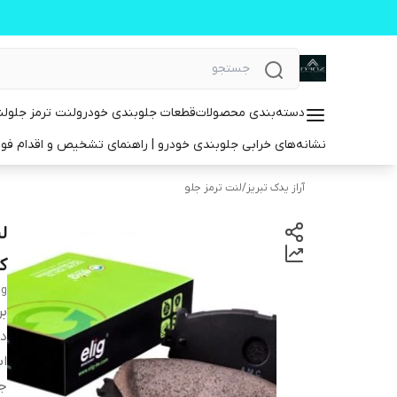
دسته‌بندی محصولات
قطعات جلوبندی خودرو
لنت ترمز جلو
لن
نشانه‌های خرابی جلوبندی خودرو | راهنمای تشخیص و اقدام فو
آراز یدک تبریز
/
لنت ترمز جلو
ک
ig
بر
دس
اب
ج