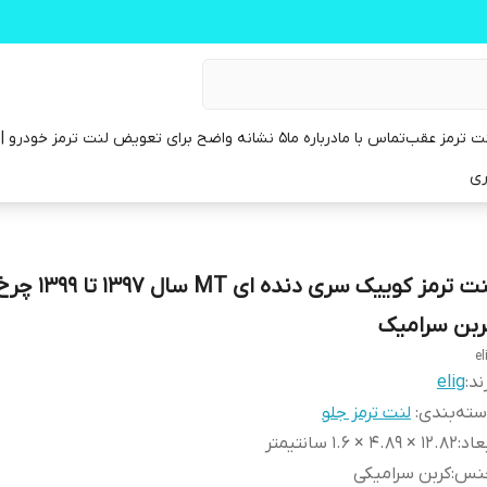
ت ترمز عقب
تماس با ما
درباره ما
۵ نشانه واضح برای تعویض لنت ترمز خودرو | راهنمای کامل
ری
لنت ترمز کوییک سری دنده‌ 
ربن سرامیک
el
ند:
elig
ته‌بندی
:
لنت ترمز جلو
عاد
:
12.82 × 4.89 × 1.6 سانتیمتر
نس
:
کربن سرامیکی