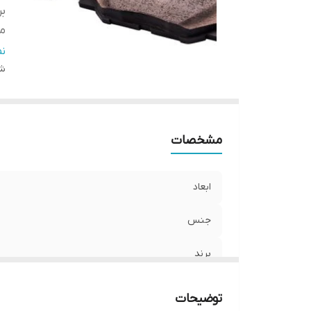
بر
م
نو
ن
شن
مشخصات
ابعاد
جنس
برند
محل نصب
توضیحات