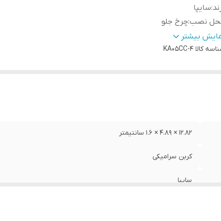
ند
:
سایپا
حل نصب
:
چرخ جلو
ع
:
لنت دیسکی
مایش بیشتر
اسه کالا
KA05CC-4
12.82 × 4.89 × 1.6 سانتیمتر
کربن سرامیکی
سایپا
چرخ جلو