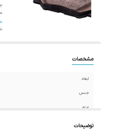
بر
م
نو
ن
شن
مشخصات
ابعاد
جنس
برند
محل نصب
توضیحات