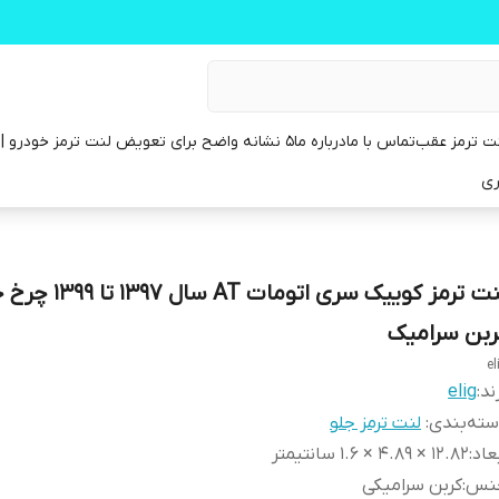
ت ترمز عقب
تماس با ما
درباره ما
۵ نشانه واضح برای تعویض لنت ترمز خودرو | راهنمای کامل
ری
لنت ترمز کوییک سری اتومات AT سال
ربن سرامیک
el
ند:
elig
ته‌بندی
:
لنت ترمز جلو
عاد
:
12.82 × 4.89 × 1.6 سانتیمتر
نس
:
کربن سرامیکی