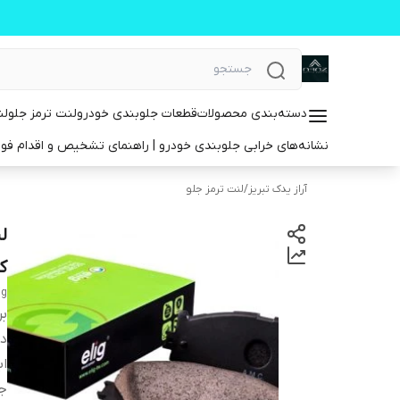
دسته‌بندی محصولات
قطعات جلوبندی خودرو
لنت ترمز جلو
لن
نشانه‌های خرابی جلوبندی خودرو | راهنمای تشخیص و اقدام فو
آراز یدک تبریز
/
لنت ترمز جلو
ک
ig
بر
دس
اب
ج