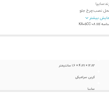
ند
:
سایپا
حل نصب
:
چرخ جلو
ع
:
لنت دیسکی
مایش بیشتر
اسه کالا
KA05CC-08
12.82 × 4.89 × 1.6 سانتیمتر
کربن سرامیکی
سایپا
چرخ جلو