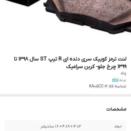
لنت ترمز کوییک سری دنده‌ ای R تیپ ST سال ۱۳۹۸ تا
۱۳۹۹ چرخ جلو- کربن سرامیک
elig
برند:
elig
شناسه کالا
KA05CC-12
مشخصات
ابعاد
12.82 × 4.89 × 1.6 سانتیمتر