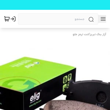
آراز یدک تبریز
/
لنت ترمز جلو