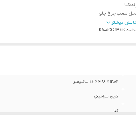
ند
:
کیا
حل نصب
:
چرخ جلو
ع
:
لنت دیسکی
مایش بیشتر
اسه کالا
KA05CC-13
12.82 × 4.89 × 1.6 سانتیمتر
کربن سرامیکی
کیا
چرخ جلو