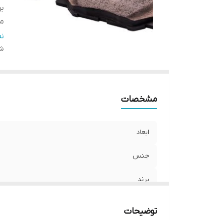
بر
م
نو
ن
شن
مشخصات
ابعاد
جنس
برند
محل نصب
توضیحات