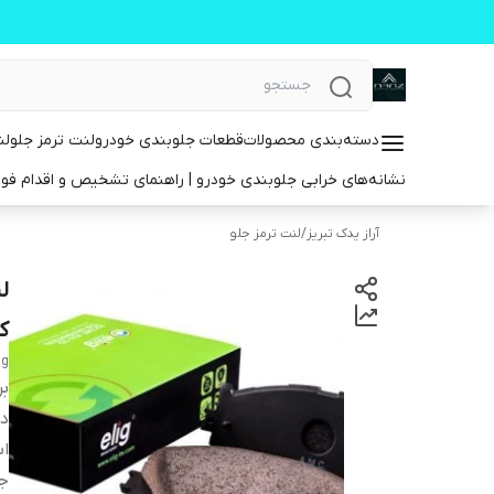
دسته‌بندی محصولات
قطعات جلوبندی خودرو
لنت ترمز جلو
لن
نشانه‌های خرابی جلوبندی خودرو | راهنمای تشخیص و اقدام فو
آراز یدک تبریز
/
لنت ترمز جلو
ک
ig
بر
دس
اب
ج