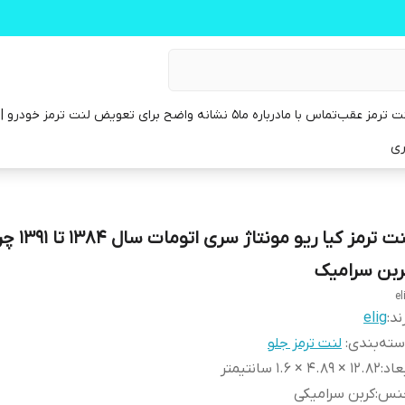
ت ترمز عقب
تماس با ما
درباره ما
۵ نشانه واضح برای تعویض لنت ترمز خودرو | راهنمای کامل
ری
لنت ترمز کیا ریو
ربن سرامیک
el
ند:
elig
ته‌بندی
:
لنت ترمز جلو
عاد
:
12.82 × 4.89 × 1.6 سانتیمتر
نس
:
کربن سرامیکی