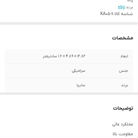
elig
برند:
elig
شناسه کالا
KA05-11
مشخصات
ابعاد
12.82 × 4.89 × 1.6 سانتیمتر
جنس
سرامیکی
برند
سایپا
محل نصب
چرخ جلو
توضیحات
نوع
لنت دیسکی
عملکرد عالی
مقاومت بالا