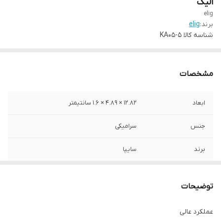
الیگ
elig
برند:
elig
شناسه کالا
KA05-5
مشخصات
ابعاد
12.82 × 4.89 × 1.6 سانتیمتر
جنس
سرامیکی
برند
سایپا
محل نصب
چرخ جلو
توضیحات
نوع
لنت دیسکی
عملکرد عالی