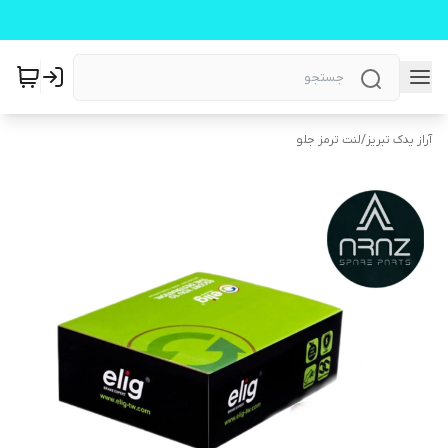
آراز یدک تبریز
/
لنت ترمز جلو