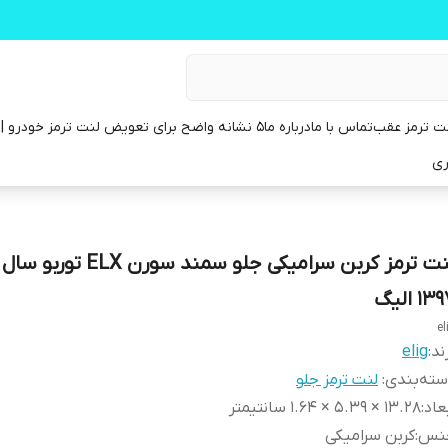
ت ترمز عقب
تماس با ما
درباره ما
۵ نشانه واضح برای تعویض لنت ترمز خودرو | راهنمای کامل
ری
۱۳ الیگ
el
ند:
elig
ته‌بندی
:
لنت ترمز جلو
عاد
:
13.28 × 5.39 × 1.64 سانتیمتر
نس
:
کربن سرامیکی