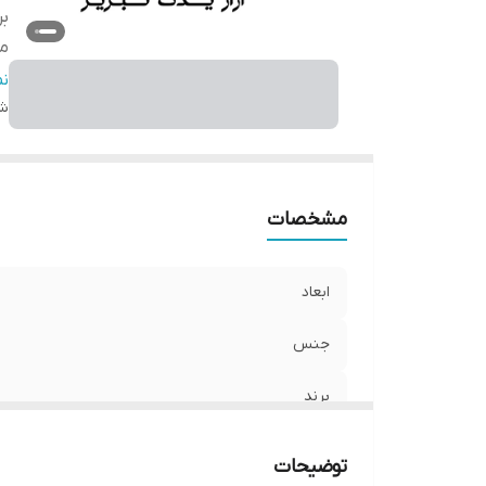
بر
م
نو
ن
شن
مشخصات
ابعاد
جنس
برند
محل نصب
توضیحات