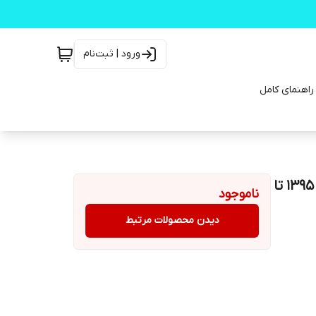
ورود | ثبت‌نام
لنت ترمز کربن سرامیکی جلو سمند سورن ELX توربو سال ۱۳۹۵ تا
ناموجود
دیدن محصولات مرتبط