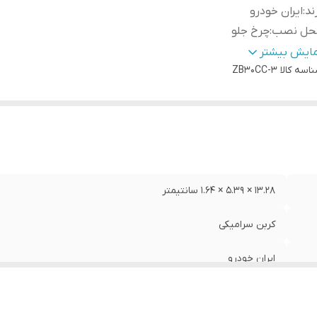
ند
:
ایران خودرو
حل نصب
:
چرخ جلو
ع
:
لنت دیسکی
مایش بیشتر
اسه کالا
ZB30CC-3
13.28 × 5.39 × 1.64 سانتیمتر
کربن سرامیکی
ایران خودرو
چرخ جلو