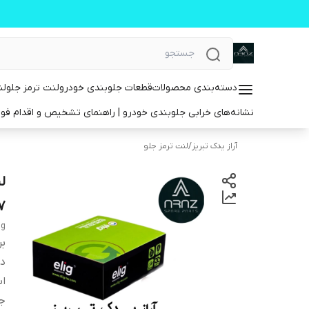
دسته‌بندی محصولات
قطعات جلوبندی خودرو
لنت ترمز جلو
لن
نشانه‌های خرابی جلوبندی خودرو | راهنمای تشخیص و اقدام فو
آراز یدک تبریز
/
لنت ترمز جلو
۹۷
ig
بر
دس
اب
ج