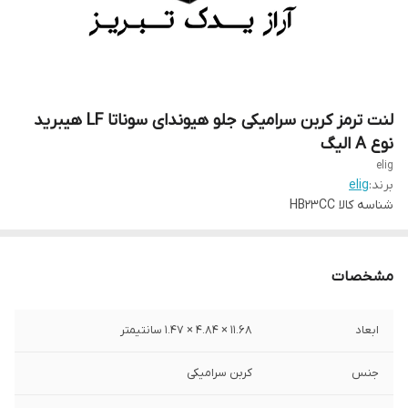
لنت ترمز کربن سرامیکی جلو هیوندای سوناتا LF هیبرید
نوع A الیگ
elig
برند:
elig
شناسه کالا
HB23CC
مشخصات
ابعاد
11.68 × 4.84 × 1.47 سانتیمتر
جنس
کربن سرامیکی