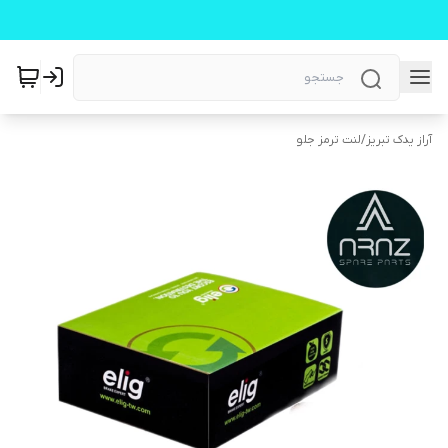
آراز یدک تبریز
/
لنت ترمز جلو