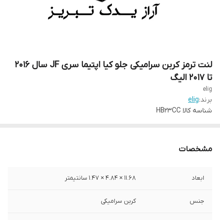
لنت ترمز کربن سرامیکی جلو کیا اپتیما سری JF سال ۲۰۱۶
تا ۲۰۱۷ الیگ
elig
برند:
elig
شناسه کالا
HB23CC
مشخصات
ابعاد
11.68 × 4.84 × 1.47 سانتیمتر
جنس
کربن سرامیکی