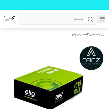
آراز یدک تبریز
/
لنت ترمز جلو