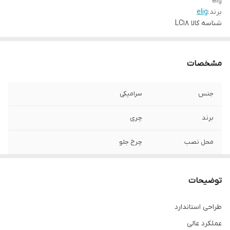
elig
برند:
elig
شناسه کالا
LC18
مشخصات
جنس
سرامیکی
برند
چری
محل نصب
چرخ جلو
نوع
لنت دیسکی
توضیحات
طراحی استاندارد
عملکرد عالی