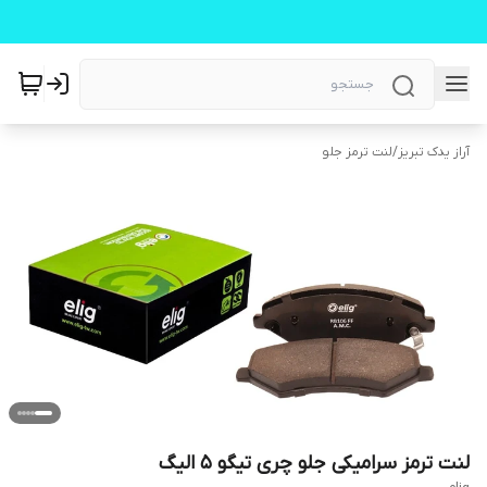
آراز یدک تبریز
/
لنت ترمز جلو
لنت ترمز سرامیکی جلو چری تیگو ۵ الیگ