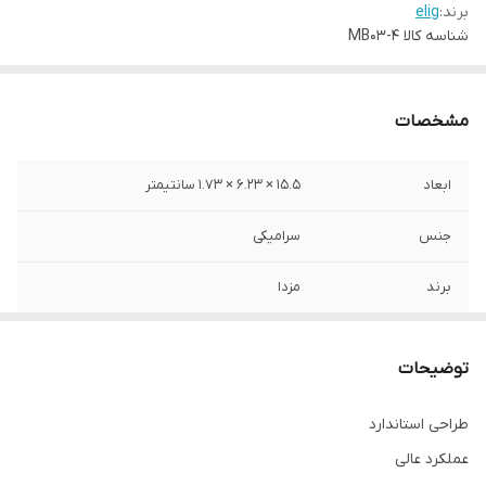
برند:
elig
شناسه کالا
MB03-4
مشخصات
ابعاد
15.5 × 6.23 × 1.73 سانتیمتر
جنس
سرامیکی
برند
مزدا
محل نصب
چرخ جلو
توضیحات
نوع
لنت دیسکی
طراحی استاندارد
عملکرد عالی