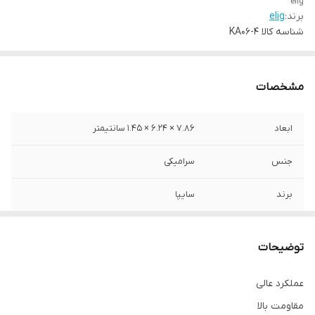
elig
برند:
elig
شناسه کالا
KA06-4
مشخصات
ابعاد
7.86 × 6.24 × 1.45 سانتیمتر
جنس
سرامیکی
برند
سایپا
محل نصب
چرخ جلو
توضیحات
نوع
لنت دیسکی
عملکرد عالی
مقاومت بالا